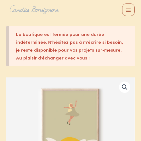
Aller
Menu
au
princi
contenu
La boutique est fermée pour une durée
indéterminée. N'hésitez pas à m'écrire si besoin,
je reste disponible pour vos projets sur-mesure.
Au plaisir d'échanger avec vous !
Plage
de
prix :
15,00€
à