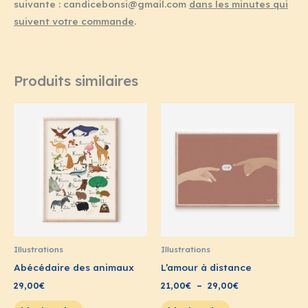
suivante : candicebonsi@gmail.com
dans les minutes qui
suivent votre commande
.
Produits similaires
Plage
de
prix :
21,00€
à
29,00€
Illustrations
Illustrations
Abécédaire des animaux
L’amour à distance
29,00
€
21,00
€
–
29,00
€