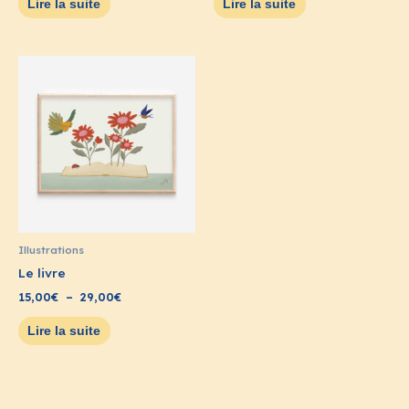
Lire la suite
Lire la suite
Plage
de
prix :
15,00€
à
29,00€
Illustrations
Le livre
15,00
€
–
29,00
€
Lire la suite