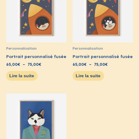
à
à
75,00€
75,00€
Personnalisation
Personnalisation
Portrait personnalisé fusée
Portrait personnalisé fusée
65,00
€
–
75,00
€
65,00
€
–
75,00
€
Lire la suite
Lire la suite
Plage
de
prix :
65,00€
à
75,00€