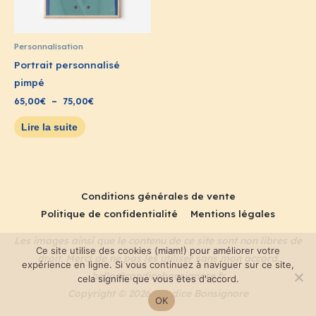
Personnalisation
Portrait personnalisé
pimpé
65,00
€
–
75,00
€
Lire la suite
Conditions générales de vente
Politique de confidentialité
Mentions légales
Les images ainsi que le contenu de ce site sont non libres de
Ce site utilise des cookies (miam!) pour améliorer votre
droit. Merci de ne pas les utiliser sans mon accord.
expérience en ligne. Si vous continuez à naviguer sur ce site,
hello@candicebonsignore.fr
cela signifie que vous êtes d'accord.
Copyright © 2026
Candice Bonsignore
OK