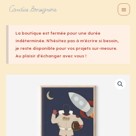
Aller
Menu
au
princi
contenu
La boutique est fermée pour une durée
indéterminée. N'hésitez pas à m'écrire si besoin,
je reste disponible pour vos projets sur-mesure.
Au plaisir d'échanger avec vous !
Plage
de
prix :
65,00€
à