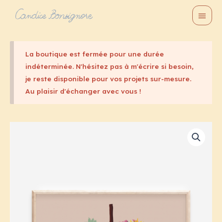
Aller
Menu
au
princi
contenu
La boutique est fermée pour une durée
indéterminée. N'hésitez pas à m'écrire si besoin,
je reste disponible pour vos projets sur-mesure.
Au plaisir d'échanger avec vous !
Plage
de
prix :
15,00€
à