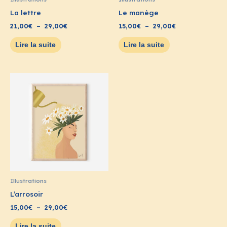
La lettre
Le manège
21,00
€
–
29,00
€
15,00
€
–
29,00
€
Lire la suite
Lire la suite
Plage
de
prix :
15,00€
à
29,00€
Illustrations
L’arrosoir
15,00
€
–
29,00
€
Lire la suite